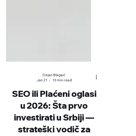
Dejan Blagaić
Jan 21
13 min read
SEO ili Plaćeni oglasi
u 2026: Šta prvo
investirati u Srbiji —