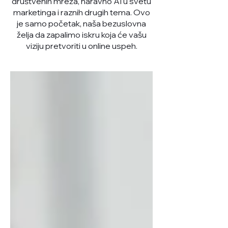
društvenih mreža, naravno AI u svetu
marketinga i raznih drugih tema. Ovo
je samo početak, naša bezuslovna
želja da zapalimo iskru koja će vašu
viziju pretvoriti u online uspeh.