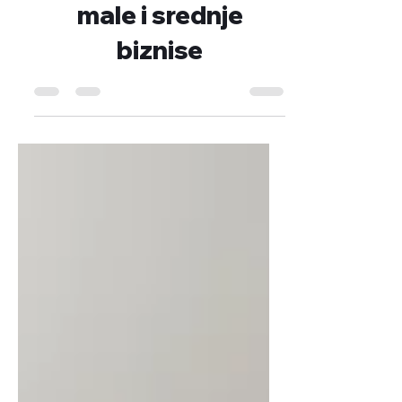
strateški vodič za
male i srednje
biznise