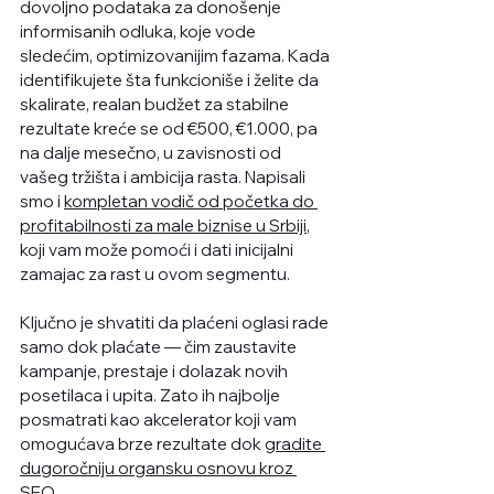
dovoljno podataka za donošenje 
informisanih odluka, koje vode 
sledećim, optimizovanijim fazama. Kada 
identifikujete šta funkcioniše i želite da 
skalirate, realan budžet za stabilne 
rezultate kreće se od €500, €1.000, pa 
na dalje mesečno, u zavisnosti od 
vašeg tržišta i ambicija rasta. Napisali 
smo i 
kompletan vodič od početka do 
profitabilnosti za male biznise u Srbiji
, 
koji vam može pomoći i dati inicijalni 
zamajac za rast u ovom segmentu.
Ključno je shvatiti da plaćeni oglasi rade 
samo dok plaćate — čim zaustavite 
kampanje, prestaje i dolazak novih 
posetilaca i upita. Zato ih najbolje 
posmatrati kao akcelerator koji vam 
omogućava brze rezultate dok 
gradite 
dugoročniju organsku osnovu kroz 
SEO
.