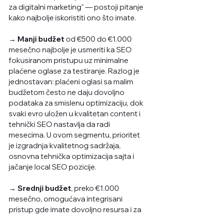
za digitalni marketing" — postoji pitanje 
kako najbolje iskoristiti ono što imate. 
→ Manji budžet
 od €500 do €1.000 
mesečno najbolje je usmeriti ka SEO 
fokusiranom pristupu uz minimalne 
plaćene oglase za testiranje. Razlog je 
jednostavan: plaćeni oglasi sa malim 
budžetom često ne daju dovoljno 
podataka za smislenu optimizaciju, dok 
svaki evro uložen u kvalitetan content i 
tehnički SEO nastavlja da radi 
mesecima. U ovom segmentu, prioritet 
je izgradnja kvalitetnog sadržaja, 
osnovna tehnička optimizacija sajta i 
jačanje local SEO pozicije. 
→ Srednji budžet
, preko
€1.000 
mesečno, omogućava integrisani 
pristup gde imate dovoljno resursa i za 