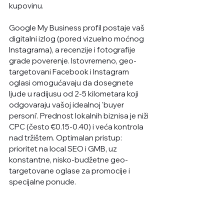
kupovinu. 
Google My Business profil postaje vaš 
digitalni izlog (pored vizuelno moćnog 
Instagrama), a recenzije i fotografije 
grade poverenje. Istovremeno, geo-
targetovani Facebook i Instagram 
oglasi omogućavaju da dosegnete 
ljude u radijusu od 2-5 kilometara koji 
odgovaraju vašoj idealnoj 'buyer 
personi'. Prednost lokalnih biznisa je niži 
CPC (često €0.15-0.40) i veća kontrola 
nad tržištem. Optimalan pristup: 
prioritet na local SEO i GMB, uz 
konstantne, nisko-budžetne geo-
targetovane oglase za promocije i 
specijalne ponude.
B2B usluge (konsalting, 
softver, agencije, 