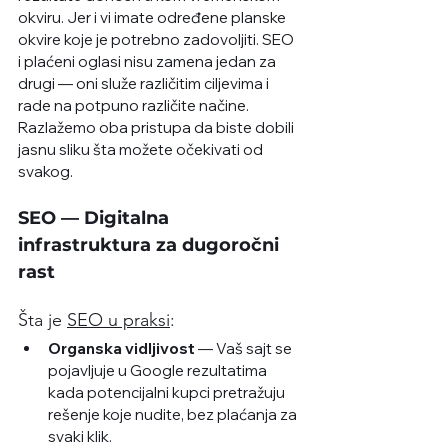
okviru. Jer i vi imate određene planske 
okvire koje je potrebno zadovoljiti. SEO 
i plaćeni oglasi nisu zamena jedan za 
drugi — oni služe različitim ciljevima i 
rade na potpuno različite načine. 
Razlažemo oba pristupa da biste dobili 
jasnu sliku šta možete očekivati od 
svakog.
SEO — Digitalna 
infrastruktura za dugoročni 
rast
Šta je 
SEO u praksi
:
Organska vidljivost
 — Vaš sajt se 
pojavljuje u Google rezultatima 
kada potencijalni kupci pretražuju 
rešenje koje nudite, bez plaćanja za 
svaki klik. 