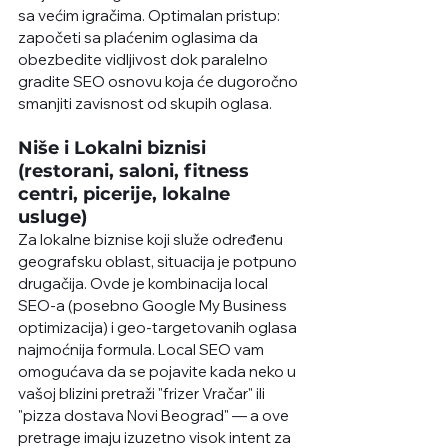
sa većim igračima. Optimalan pristup: 
započeti sa plaćenim oglasima da 
obezbedite vidljivost dok paralelno 
gradite SEO osnovu koja će dugoročno 
smanjiti zavisnost od skupih oglasa.
Niše i Lokalni biznisi 
(restorani, saloni, fitness 
centri, picerije, lokalne 
usluge)
Za lokalne biznise koji služe određenu 
geografsku oblast, situacija je potpuno 
drugačija. Ovde je kombinacija local 
SEO-a (posebno Google My Business 
optimizacija) i geo-targetovanih oglasa 
najmoćnija formula. Local SEO vam 
omogućava da se pojavite kada neko u 
vašoj blizini pretraži "frizer Vračar" ili 
"pizza dostava Novi Beograd" — a ove 
pretrage imaju izuzetno visok intent za 