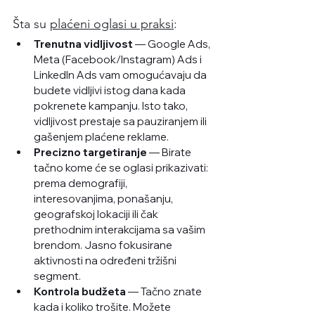
Šta su 
plaćeni oglasi u praksi
:
Trenutna vidljivost
 — Google Ads, 
Meta (Facebook/Instagram) Ads i 
LinkedIn Ads vam omogućavaju da 
budete vidljivi istog dana kada 
pokrenete kampanju. Isto tako, 
vidljivost prestaje sa pauziranjem ili 
gašenjem plaćene reklame. 
Precizno targetiranje
 — Birate 
tačno kome će se oglasi prikazivati: 
prema demografiji, 
interesovanjima, ponašanju, 
geografskoj lokaciji ili čak 
prethodnim interakcijama sa vašim 
brendom. Jasno fokusirane 
aktivnosti na određeni tržišni 
segment.
Kontrola budžeta
 — Tačno znate 
kada i koliko trošite. Možete 