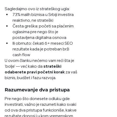
Sagledajmo ovo iz strateškog ugla:
73% malih biznisa u Srbiji investira 
reaktivno, ne strateški
Česta greška: početi sa plaćenim 
oglasima pre nego što je 
postavljena digitalna osnova
Ili obrnuto: čekati 6+ meseci SEO 
rezultate kada je potreban brži 
cash flow
U ovom članku nećemo vam reći šta je 
'bolje' — već kako da 
strateški 
odaberete pravi početni korak
 za vaš 
biznis, budžet i fazu razvoja.
Razumevanje dva pristupa
Pre nego što donesete odluku gde 
investirati, važno je razumeti kako svaki 
od ova dva pristupa funkcioniše, kakve 
rezultate donosi i u kom vremenskom 