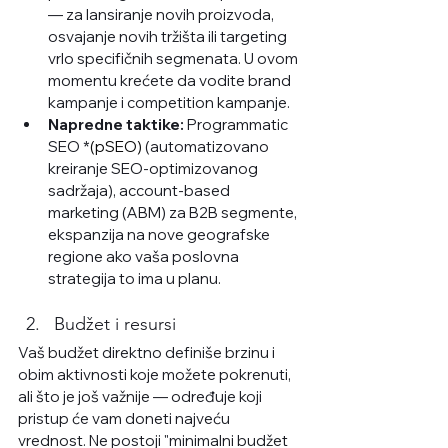
— za lansiranje novih proizvoda, 
osvajanje novih tržišta ili targeting 
vrlo specifičnih segmenata. U ovom 
momentu krećete da vodite brand 
kampanje i competition kampanje.
Napredne taktike:
 Programmatic 
SEO *
(pSEO)
 (automatizovano 
kreiranje SEO-optimizovanog 
sadržaja), account-based 
marketing (ABM) za B2B segmente, 
ekspanzija na nove geografske 
regione ako vaša poslovna 
strategija to ima u planu.
Budžet i resursi
Vaš budžet direktno definiše brzinu i 
obim aktivnosti koje možete pokrenuti, 
ali što je još važnije — određuje koji 
pristup će vam doneti najveću 
vrednost. Ne postoji "minimalni budžet 