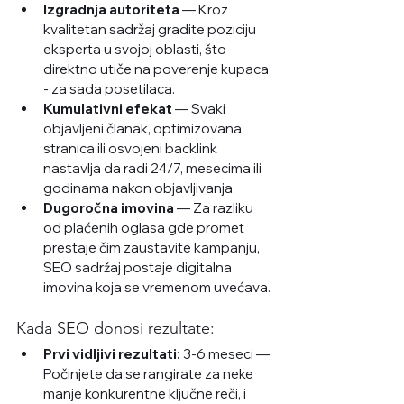
Izgradnja autoriteta
 — Kroz 
kvalitetan sadržaj gradite poziciju 
eksperta u svojoj oblasti, što 
direktno utiče na poverenje kupaca 
- za sada posetilaca.
Kumulativni efekat
 — Svaki 
objavljeni članak, optimizovana 
stranica ili osvojeni backlink 
nastavlja da radi 24/7, mesecima ili 
godinama nakon objavljivanja.
Dugoročna imovina
 — Za razliku 
od plaćenih oglasa gde promet 
prestaje čim zaustavite kampanju, 
SEO sadržaj postaje digitalna 
imovina koja se vremenom uvećava.
Kada SEO donosi rezultate:
Prvi vidljivi rezultati:
 3-6 meseci — 
Počinjete da se rangirate za neke 
manje konkurentne ključne reči, i 