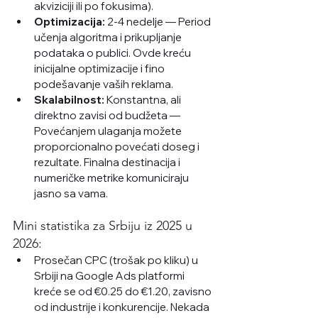
akviziciji ili po fokusima).
Optimizacija:
 2-4 nedelje — Period 
učenja algoritma i prikupljanje 
podataka o publici. Ovde kreću 
inicijalne optimizacije i fino 
podešavanje vaših reklama. 
Skalabilnost:
 Konstantna, ali 
direktno zavisi od budžeta — 
Povećanjem ulaganja možete 
proporcionalno povećati doseg i 
rezultate. Finalna destinacija i 
numeričke metrike komuniciraju 
jasno sa vama.  
Mini statistika za Srbiju iz 2025 u 
2026:
Prosečan CPC (trošak po kliku) u 
Srbiji na Google Ads platformi 
kreće se od €0.25 do €1.20, zavisno 
od industrije i konkurencije. Nekada 