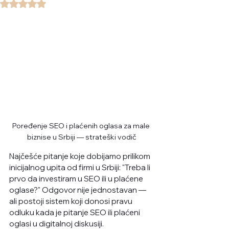
Rated NaN out of 5 stars.
Poređenje SEO i plaćenih oglasa za male 
biznise u Srbiji — strateški vodič
Najčešće pitanje koje dobijamo prilikom 
inicijalnog upita od firmi u Srbiji: "Treba li 
prvo da investiram u SEO ili u plaćene 
oglase?" Odgovor nije jednostavan — 
ali postoji sistem koji donosi pravu 
odluku kada je pitanje SEO ili plaćeni 
oglasi u digitalnoj diskusiji.