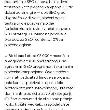
postavljanje SEO osnova i za aktivno 
testiranje kroz plaćene kampanje. Ovde 
dolazi do sinergije — dok SEO gradi 
dugoročnu vidljivost, plaćeni oglasi 
testiraju koje poruke najbolje 
funkcionišu, a te uvide vraćate nazad u 
SEO strategiju. Optimalna podela je 
oko 60% za SEO i content, 40% za 
plaćene oglase. 
→ Veći budžet
 od €3.000+ mesečno 
omogućava full-funnel strategiju sa 
agresivnim SEO programom i skaliranim 
plaćenim kampanjama. Ovde možete 
formirati dedicated timove za organic i 
paid kanale, pokrivate top, middle i 
bottom of funnel istovremeno, i kreirate 
dominantnu poziciju u svojoj kategoriji. 
Ključno je razumeti da nije samo pitanje 
koliko trošite, već kako raspodeljujete 
resurse u odnosu na fazu biznisa i 