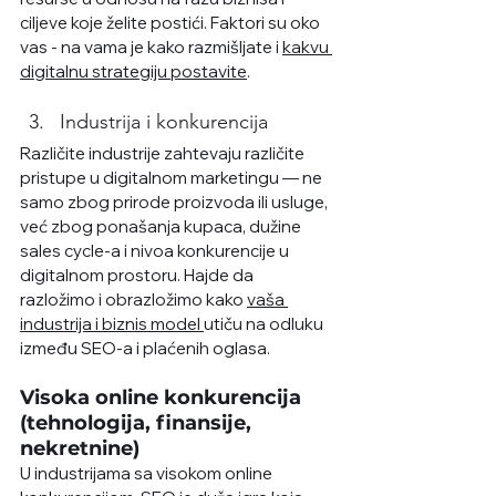
ciljeve koje želite postići. Faktori su oko 
vas - na vama je kako razmišljate i 
kakvu 
digitalnu strategiju postavite
. 
Industrija i konkurencija
Različite industrije zahtevaju različite 
pristupe u digitalnom marketingu — ne 
samo zbog prirode proizvoda ili usluge, 
već zbog ponašanja kupaca, dužine 
sales cycle-a i nivoa konkurencije u 
digitalnom prostoru. Hajde da 
razložimo i obrazložimo kako 
vaša 
industrija i biznis model 
utiču na odluku 
između SEO-a i plaćenih oglasa.
Visoka online konkurencija 
(tehnologija, finansije, 
nekretnine)
U industrijama sa visokom online 