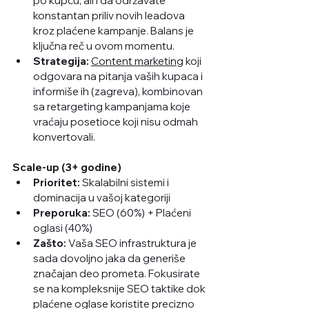
po kupcu, ali i da održavate 
konstantan priliv novih leadova 
kroz plaćene kampanje. Balans je 
ključna reč u ovom momentu.
Strategija:
Content marketing
 koji 
odgovara na pitanja vaših kupaca i 
informiše ih (zagreva), kombinovan 
sa retargeting kampanjama koje 
vraćaju posetioce koji nisu odmah 
konvertovali.
Scale-up (3+ godine)
Prioritet:
 Skalabilni sistemi i 
dominacija u vašoj kategoriji
Preporuka:
 SEO (60%) + Plaćeni 
oglasi (40%)
Zašto:
 Vaša SEO infrastruktura je 
sada dovoljno jaka da generiše 
značajan deo prometa. Fokusirate 
se na kompleksnije SEO taktike dok 
plaćene oglase koristite precizno 