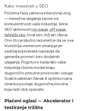
Kako investirati u SEO
Početna faza zahteva intenzivniji ulog 
— mesečna ulaganja zavise od 
konkurentnosti vaše industrije, širine 
SEO aktivnosti (
on-page, off-page, 
tehnički seo
, local seo, itd) ali i ciljeva. 
Ono što je ključno razumeti je da se ova 
investicija vremenom smanjuje jer 
sadržaj koji kreirate nastavlja da 
generiše promet i bez dodatnih 
ulaganja. Pogotovo kada/ako vaša 
industrija i biznis model imaju 
dugoročno prisutne proizvode i usluge. 
Svaki kvalitetan članak ili optimizovana 
stranica postaje dugoročna imovina 
koja radi i dok spavate.
Plaćeni oglasi — Akcelerator i 
testiranje tržišta