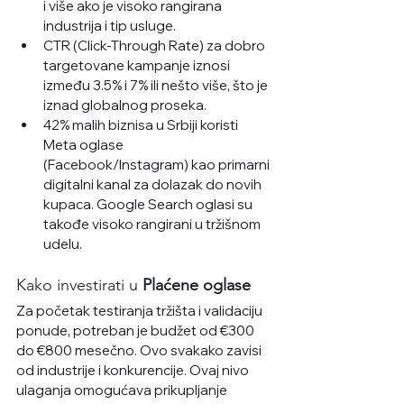
i više ako je visoko rangirana 
industrija i tip usluge.
CTR (Click-Through Rate) za dobro 
targetovane kampanje iznosi 
između 3.5% i 7% ili nešto više, što je 
iznad globalnog proseka.
42% malih biznisa u Srbiji koristi 
Meta oglase 
(Facebook/Instagram) kao primarni 
digitalni kanal za dolazak do novih 
kupaca. Google Search oglasi su 
takođe visoko rangirani u tržišnom 
udelu.
Kako investirati u
 Plaćene oglase
Za početak testiranja tržišta i validaciju 
ponude, potreban je budžet od €300 
do €800 mesečno. Ovo svakako zavisi 
od industrije i konkurencije. Ovaj nivo 
ulaganja omogućava prikupljanje 