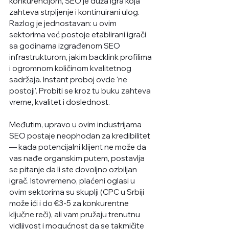
konkurencijom, SEO je duža igra koja 
zahteva strpljenje i kontinuirani ulog. 
Razlog je jednostavan: u ovim 
sektorima već postoje etablirani igrači 
sa godinama izgrađenom SEO 
infrastrukturom, jakim backlink profilima 
i ogromnom količinom kvalitetnog 
sadržaja. Instant proboj ovde 'ne 
postoji'. Probiti se kroz tu buku zahteva 
vreme, kvalitet i doslednost. 
Međutim, upravo u ovim industrijama 
SEO postaje neophodan za kredibilitet 
— kada potencijalni klijent ne može da 
vas nađe organskim putem, postavlja 
se pitanje da li ste dovoljno ozbiljan 
igrač. Istovremeno, plaćeni oglasi u 
ovim sektorima su skuplji (CPC u Srbiji 
može ići i do €3-5 za konkurentne 
ključne reči), ali vam pružaju trenutnu 
vidljivost i mogućnost da se takmičite 