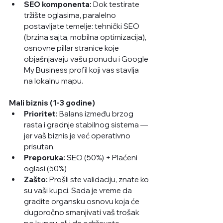
SEO komponenta:
 Dok testirate 
tržište oglasima, paralelno 
postavljate temelje: tehnički SEO 
(brzina sajta, mobilna optimizacija), 
osnovne pillar stranice koje 
objašnjavaju vašu ponudu i Google 
My Business profil koji vas stavlja 
na lokalnu mapu.
Mali biznis (1-3 godine)
Prioritet:
 Balans između brzog 
rasta i gradnje stabilnog sistema —
jer vaš biznis je već operativno 
prisutan.
Preporuka:
 SEO (50%) + Plaćeni 
oglasi (50%)
Zašto:
 Prošli ste validaciju, znate ko 
su vaši kupci. Sada je vreme da 
gradite organsku osnovu koja će 
dugoročno smanjivati vaš trošak 