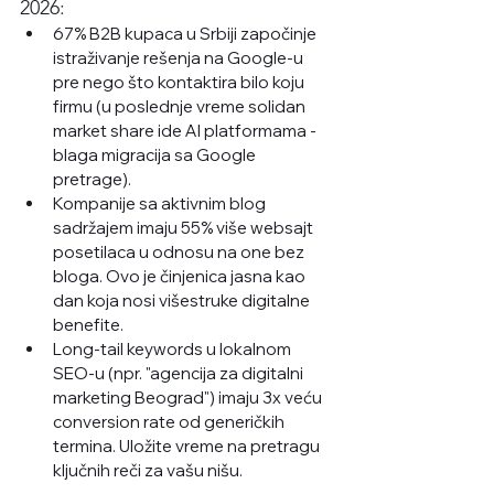
2026:
67% B2B kupaca u Srbiji započinje 
istraživanje rešenja na Google-u 
pre nego što kontaktira bilo koju 
firmu (u poslednje vreme solidan 
market share ide AI platformama - 
blaga migracija sa Google 
pretrage).
Kompanije sa aktivnim blog 
sadržajem imaju 55% više websajt 
posetilaca u odnosu na one bez 
bloga. Ovo je činjenica jasna kao 
dan koja nosi višestruke digitalne 
benefite.  
Long-tail keywords u lokalnom 
SEO-u (npr. "agencija za digitalni 
marketing Beograd") imaju 3x veću 
conversion rate od generičkih 
termina. Uložite vreme na pretragu 
ključnih reči za vašu nišu.