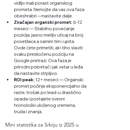
vidljiv mali porast organskog 
prometa. Nemojte da vas ova faza 
obeshrabri —nastavite dalje.
Značajan organski promet:
 6-12 
meseci — Stabilno povećanje 
pozicija, jasno merljiv uticaj na broj 
posetilaca a samim tim i upita. 
Ovde ćete primetiti, ali i tiho slaviti 
svaku preskočenu poziciju na 
Google pretrazi. Ova faza je 
prirodni pokretač i jak vetar u leđa 
da nastavite strpljivo.
ROI peak:
 12+ meseci — Organski 
promet počinje eksponencijalno da 
raste, trošak po lead-u drastično 
opada i postajete svesni 
hronološki uloženog vremena, 
truda i znanja.
Mini statistika za Srbiju iz 2025 u 