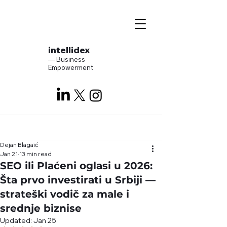
intellidex
— Business
Empowerment
Dejan Blagaić
Jan 21
13 min read
SEO ili Plaćeni oglasi u 2026:
Šta prvo investirati u Srbiji —
strateški vodič za male i
srednje biznise
Updated:
Jan 25