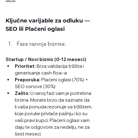
Ključne varijable za odluku —
SEO ili Plaćeni oglasi
Faza razvoja biznisa:
Startup / Novi biznis (0-12 meseci)
Prioritet:
 Brza validacija tržišta i 
generisanje cash flow-a
Preporuka:
 Plaćeni oglasi (70%) + 
SEO osnove (30%)
Zašto:
 U ranoj fazi vam je potrebna 
brzina. Morate brzo da saznate da 
li vaša ponuda rezonuje sa tržištem, 
koje poruke privlače pažnju i ko su 
vaši pravi kupci. Plaćeni oglasi vam 
daju te odgovore za nedelju, ne za 
šest meseci.