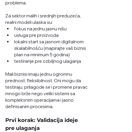
problema.
Za sektor malih i srednjih preduzeća, 
realni modeli ulaska su:
fokus na jednu jasnu nišu
usluga pre proizvoda
lokalni start sa jasnom digitalnom 
skalabilnošću (mapirajte vaš biznis 
plan na minimum 5 godina)
testiranje pre ozbiljnog ulaganja
Mali biznisi imaju jednu ogromnu 
prednost: fleksibilnost. Oni mogu da 
testiraju, prilagode se i promene pravac 
mnogo brže nego veliki sistemi sa 
kompleksnim operacijama i jasno 
definisanim procesima. 
Prvi korak: Validacija ideje 
pre ulaganja