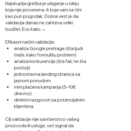
Najskuplja greška je ulaganje u ideju 
koja nije proverena. A koja vam se čini 
kao pun pogodak. Dobra vest je da 
validacija danas ne zahteva veliki 
budžet. Evo kako →
Efikasni načini validacije:
analiza Google pretrage (šta ljudi 
traže, kako formulišu problem)
analiza konkurencije (šta fali, ne šta 
postoji)
jednostavna landing stranica sa 
jasnom ponudom
mini plaćena kampanja (5–10€ 
dnevno)
direktni razgovori sa potencijalnim 
klijentima
Cilj validacije nije savršenstvo vašeg 
proizvoda ili usluge, već signal da 