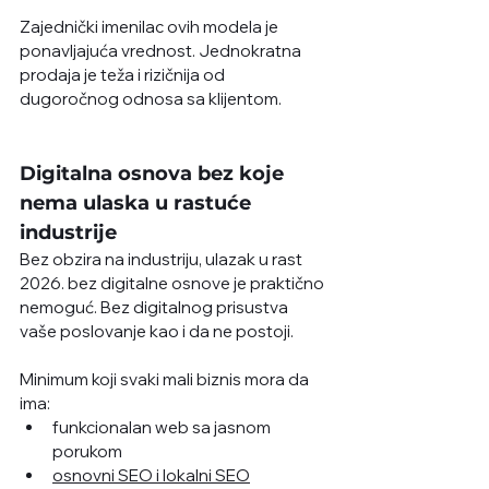
Zajednički imenilac ovih modela je 
ponavljajuća vrednost. Jednokratna 
prodaja je teža i rizičnija od 
dugoročnog odnosa sa klijentom.
Digitalna osnova bez koje 
nema ulaska u rastuće 
industrije
Bez obzira na industriju, ulazak u rast 
2026. bez digitalne osnove je praktično 
nemoguć. Bez digitalnog prisustva 
vaše poslovanje kao i da ne postoji. 
Minimum koji svaki mali biznis mora da 
ima:
funkcionalan web sa jasnom 
porukom
osnovni SEO i lokalni SEO