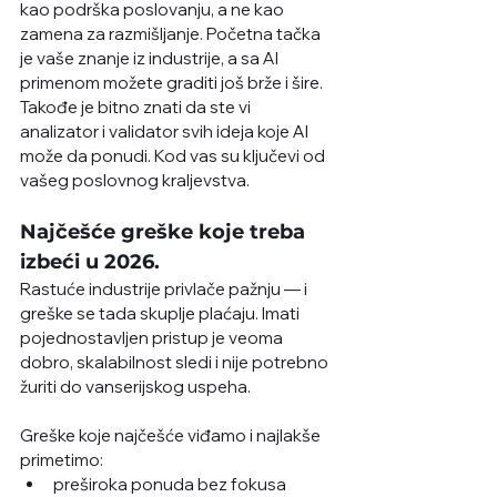
kao podrška poslovanju, a ne kao 
zamena za razmišljanje. Početna tačka 
je vaše znanje iz industrije, a sa AI 
primenom možete graditi još brže i šire. 
Takođe je bitno znati da ste vi 
analizator i validator svih ideja koje AI 
može da ponudi. Kod vas su ključevi od 
vašeg poslovnog kraljevstva. 
Najčešće greške koje treba 
izbeći u 2026.
Rastuće industrije privlače pažnju — i 
greške se tada skuplje plaćaju. Imati 
pojednostavljen pristup je veoma 
dobro, skalabilnost sledi i nije potrebno 
žuriti do vanserijskog uspeha. 
Greške koje najčešće viđamo i najlakše 
primetimo:
preširoka ponuda bez fokusa