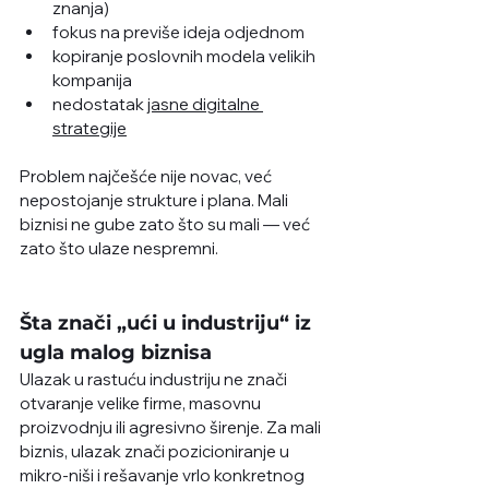
znanja)
fokus na previše ideja odjednom
kopiranje poslovnih modela velikih 
kompanija
nedostatak 
jasne digitalne 
strategije
Problem najčešće nije novac, već 
nepostojanje strukture i plana. Mali 
biznisi ne gube zato što su mali — već 
zato što ulaze nespremni.
Šta znači „ući u industriju“ iz 
ugla malog biznisa
Ulazak u rastuću industriju ne znači 
otvaranje velike firme, masovnu 
proizvodnju ili agresivno širenje. Za mali 
biznis, ulazak znači pozicioniranje u 
mikro-niši i rešavanje vrlo konkretnog 