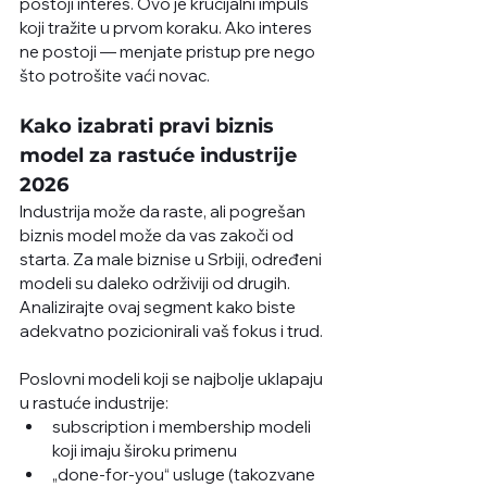
postoji interes. Ovo je krucijalni impuls 
koji tražite u prvom koraku. Ako interes 
ne postoji — menjate pristup pre nego 
što potrošite vaći novac.
Kako izabrati pravi biznis 
model za rastuće industrije 
2026
Industrija može da raste, ali pogrešan 
biznis model može da vas zakoči od 
starta. Za male biznise u Srbiji, određeni 
modeli su daleko održiviji od drugih. 
Analizirajte ovaj segment kako biste 
adekvatno pozicionirali vaš fokus i trud. 
Poslovni modeli koji se najbolje uklapaju 
u rastuće industrije:
subscription i membership modeli 
koji imaju široku primenu
„done-for-you“ usluge (takozvane 