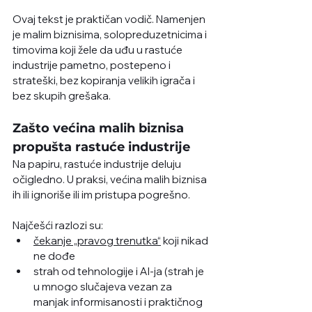
Ovaj tekst je praktičan vodič. Namenjen 
je malim biznisima, solopreduzetnicima i 
timovima koji žele da uđu u rastuće 
industrije pametno, postepeno i 
strateški, bez kopiranja velikih igrača i 
bez skupih grešaka.
Zašto većina malih biznisa 
propušta rastuće industrije
Na papiru, rastuće industrije deluju 
očigledno. U praksi, većina malih biznisa 
ih ili ignoriše ili im pristupa pogrešno.
Najčešći razlozi su:
čekanje „pravog trenutka“
 koji nikad 
ne dođe
strah od tehnologije i AI-ja (strah je 
u mnogo slučajeva vezan za 
manjak informisanosti i praktičnog 