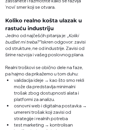
zastanete i razmotrite kako se razvija 
'novi' smer koji se otvara. 
Koliko realno košta ulazak u 
rastuću industriju
Jedno od najčešćih pitanja je: 
„Koliki 
budžet mi treba?“ 
Iskren odgovor: zavisi 
od strukture, ne od industrije. Zavisi od 
širine razvoja i vašeg poslovnog plana. 
Realni troškovi se obično dele na faze, 
pa hajmo da prikažemo u tom duhu:
validacija ideje → kao što smo rekli 
može da predstavlja minimalni 
trošak zbog dostupnosti alata i 
platformi za analizu.
osnovni web i digitalna postavka → 
umereni trošak koji zavisi od 
strategije i realnih potreba
test marketing → kontrolisan 