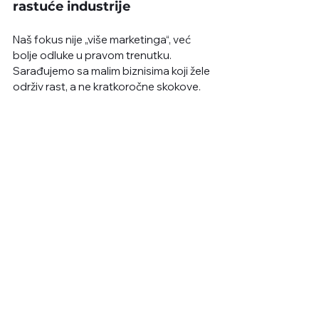
rastuće industrije
Naš fokus nije „više marketinga“, već 
bolje odluke u pravom trenutku. 
Sarađujemo sa malim biznisima koji žele 
održiv rast, a ne kratkoročne skokove. 
U praksi to znači:
analiza digitalnog ekosistema i 
tržišta
validacija ideje pre većih ulaganja
izbor pravog biznis modela
postavljanje SEO, performance i 
lokalne GEO strategije
AI integracije koje imaju smisla za 
konkretan biznis
Cilj je da mali biznis uđe u rastuću 
industriju spreman, a ne stihijski (ili kao 
hrabar pokušaj bez jasnog cilja).