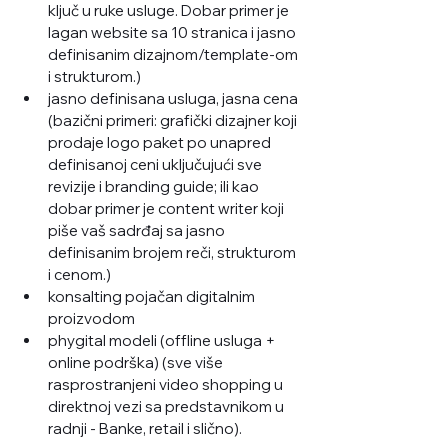
ključ u ruke usluge. Dobar primer je 
lagan website sa 10 stranica i jasno 
definisanim dizajnom/template-om 
i strukturom.)
jasno definisana usluga, jasna cena 
(bazični primeri: grafički dizajner koji 
prodaje logo paket po unapred 
definisanoj ceni uključujući sve 
revizije i branding guide; ili kao 
dobar primer je content writer koji 
piše vaš sadrđaj sa jasno 
definisanim brojem reči, strukturom 
i cenom.)
konsalting pojačan digitalnim 
proizvodom
phygital modeli (offline usluga + 
online podrška) (sve više 
rasprostranjeni video shopping u 
direktnoj vezi sa predstavnikom u 
radnji - Banke, retail i slično). 