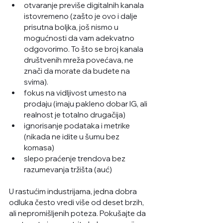
otvaranje previše digitalnih kanala 
istovremeno (zašto je ovo i dalje 
prisutna boljka, još nismo u 
mogućnosti da vam adekvatno 
odgovorimo. To što se broj kanala 
društvenih mreža povećava, ne 
znači da morate da budete na 
svima).
fokus na vidljivost umesto na 
prodaju (imaju pakleno dobar IG, ali 
realnost je totalno drugačija) 
ignorisanje podataka i metrike 
(nikada ne idite u šumu bez 
komasa)
slepo praćenje trendova bez 
razumevanja tržišta (auć)
U rastućim industrijama, jedna dobra 
odluka često vredi više od deset brzih, 
ali nepromišljenih poteza. Pokušajte da 