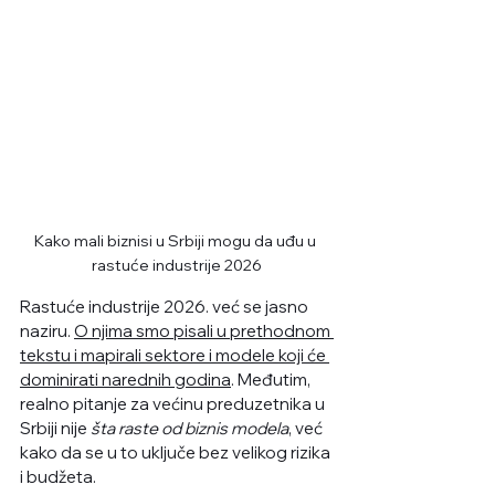
Kako mali biznisi u Srbiji mogu da uđu u 
rastuće industrije 2026
Rastuće industrije 2026. već se jasno 
naziru. 
O njima smo pisali u prethodnom 
tekstu i mapirali sektore i modele koji će 
dominirati narednih godina
. Međutim, 
realno pitanje za većinu preduzetnika u 
Srbiji nije 
šta raste od biznis modela
, već 
kako da se u to uključe bez velikog rizika 
i budžeta.