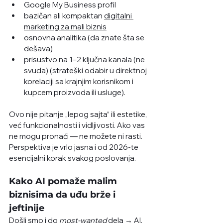
Google My Business profil
bazičan ali kompaktan 
digitalni 
marketing za mali biznis
osnovna analitika (da znate šta se 
dešava)
prisustvo na 1–2 ključna kanala (ne 
svuda) (strateški odabir u direktnoj 
korelaciji sa krajnjim korisnikom i 
kupcem proizvoda ili usluge).
Ovo nije pitanje „lepog sajta“ ili estetike, 
već funkcionalnosti i vidljivosti. Ako vas 
ne mogu pronaći — ne možete ni rasti. 
Perspektiva je vrlo jasna i od 2026-te 
esencijalni korak svakog poslovanja. 
Kako AI pomaže malim 
biznisima da uđu brže i 
jeftinije
Došli smo i do 
most-wanted
 dela → AI. 