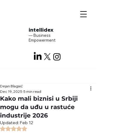
intellidex
— Business
Empowerment
Dejan Blagaić
Dec 19, 2025
5 min read
Kako mali biznisi u Srbiji
mogu da uđu u rastuće
industrije 2026
Updated:
Feb 12
Rated NaN out of 5 stars.