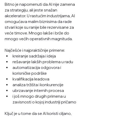
Bitno je napomenuti da AI nije zamena 
za strategiju, ali jeste snažan 
akcelerator. U rastućim industrijama, AI 
omogućava malim biznisima da rade 
stvari koje su ranije bile rezervisane za 
veće timove. Mnogo lakše i brže do 
mnogo većih operativnih magnituda. 
Najčešće i najpraktičnije primene:
kreiranje sadržaja i ideja
rešavanje lakših problema u radu
automatizacija odgovora i 
korisničke podrške
kvalifikacija leadova
analiza tržišta i konkurencije
ubrzavanje internih procesa
i još mnogo drugih primena u 
zavisnosti o kojoj industriji pričamo
Ključ je u tome da se AI koristi ciljano, 