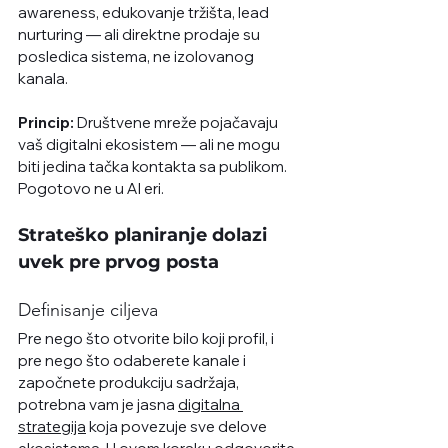
awareness, edukovanje tržišta, lead 
nurturing — ali direktne prodaje su 
posledica sistema, ne izolovanog 
kanala.
Princip:
 Društvene mreže pojačavaju 
vaš digitalni ekosistem — ali ne mogu 
biti jedina tačka kontakta sa publikom. 
Pogotovo ne u AI eri.
Strateško planiranje dolazi 
uvek pre prvog posta
Definisanje ciljeva
Pre nego što otvorite bilo koji profil, i 
pre nego što odaberete kanale i 
započnete produkciju sadržaja, 
potrebna vam je jasna 
digitalna 
strategija
 koja povezuje sve delove 