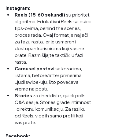
Instagram:
Reels (15-60 sekundi)
 su prioritet 
algoritma. Edukativni Reels sa quick 
tips-ovima, behind the scenes, 
proces rada. Ovaj format je najjači 
za fazu rasta, jer je usmeren i 
dostupan korisnicima koji vas ne 
prate. Razmišljajte taktički u fazi 
rasta. 
Carousel postovi
 sa koracima, 
listama, before/after primerima. 
Ljudi swipe-uju, što povećava 
vreme na postu.
Stories
 za checkliste, quick polls, 
Q&A sesije. Stories grade intimnost 
i direktnu komunikaciju. Za razliku 
od Reels, vide ih samo profili koji 
vas prate. 
Facebook: