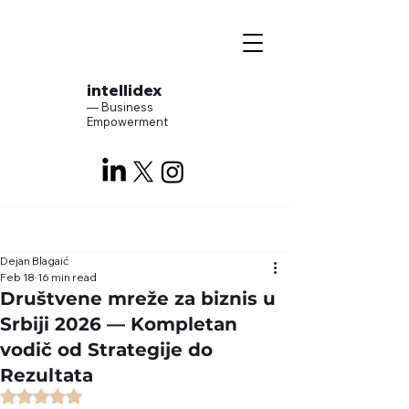
intellidex
— Business
Empowerment
Dejan Blagaić
Feb 18
16 min read
Društvene mreže za biznis u
Srbiji 2026 — Kompletan
vodič od Strategije do
Rezultata
Rated NaN out of 5 stars.