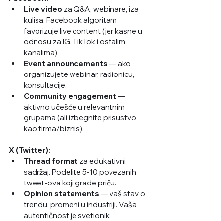
Live video
 za Q&A, webinare, iza 
kulisa. Facebook algoritam 
favorizuje live content (jer kasne u 
odnosu za IG, TikTok i ostalim 
kanalima)
Event announcements
 — ako 
organizujete webinar, radionicu, 
konsultacije.
Community engagement
 — 
aktivno učešće u relevantnim 
grupama (ali izbegnite prisustvo 
kao firma/biznis).
X (Twitter):
Thread format
 za edukativni 
sadržaj. Podelite 5-10 povezanih 
tweet-ova koji grade priču.
Opinion statements
 — vaš stav o 
trendu, promeni u industriji. Vaša 
autentičnost je svetionik. 