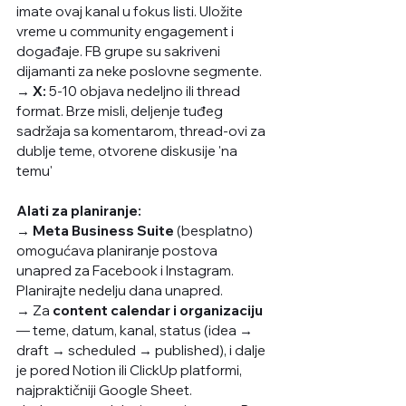
imate ovaj kanal u fokus listi. Uložite 
vreme u community engagement i 
događaje. FB grupe su sakriveni 
dijamanti za neke poslovne segmente. 
→ X:
 5-10 objava nedeljno ili thread 
format. Brze misli, deljenje tuđeg 
sadržaja sa komentarom, thread-ovi za 
dublje teme, otvorene diskusije 'na 
temu'
Alati za planiranje:
→ Meta Business Suite
 (besplatno) 
omogućava planiranje postova 
unapred za Facebook i Instagram. 
Planirajte nedelju dana unapred.
→ 
Za 
content calendar i organizaciju
— teme, datum, kanal, status (idea → 
draft → scheduled → published), i dalje 
je pored Notion ili ClickUp platformi, 
najpraktičniji Google Sheet. 