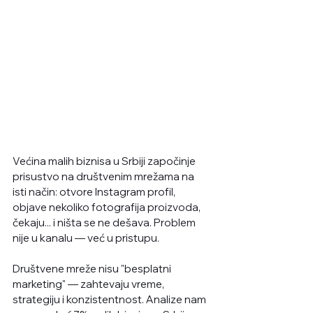
Većina malih biznisa u Srbiji započinje 
prisustvo na društvenim mrežama na 
isti način: otvore Instagram profil, 
objave nekoliko fotografija proizvoda, 
čekaju... i ništa se ne dešava. Problem 
nije u kanalu — već u pristupu.
Društvene mreže nisu "besplatni 
marketing" — zahtevaju vreme, 
strategiju i konzistentnost. Analize nam 