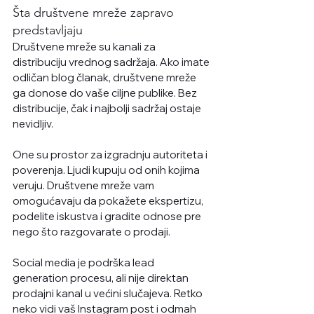
Šta društvene mreže zapravo 
predstavljaju
Društvene mreže su kanali za 
distribuciju vrednog sadržaja. Ako imate 
odličan blog članak, društvene mreže 
ga donose do vaše ciljne publike. Bez 
distribucije, čak i najbolji sadržaj ostaje 
nevidljiv.
One su prostor za izgradnju autoriteta i 
poverenja. Ljudi kupuju od onih kojima 
veruju. Društvene mreže vam 
omogućavaju da pokažete ekspertizu, 
podelite iskustva i gradite odnose pre 
nego što razgovarate o prodaji.
Social media je podrška lead 
generation procesu, ali nije direktan 
prodajni kanal u većini slučajeva. Retko 
neko vidi vaš Instagram post i odmah 