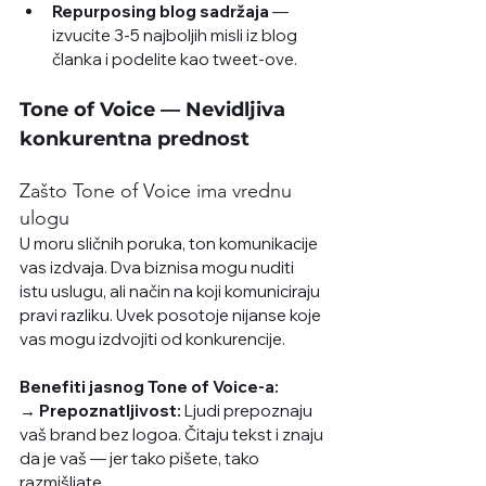
Repurposing blog sadržaja
 — 
izvucite 3-5 najboljih misli iz blog 
članka i podelite kao tweet-ove. 
Tone of Voice — Nevidljiva 
konkurentna prednost
Zašto Tone of Voice ima vrednu 
ulogu
U moru sličnih poruka, ton komunikacije 
vas izdvaja. Dva biznisa mogu nuditi 
istu uslugu, ali način na koji komuniciraju 
pravi razliku. Uvek posotoje nijanse koje 
vas mogu izdvojiti od konkurencije. 
Benefiti jasnog Tone of Voice-a:
→ Prepoznatljivost:
 Ljudi prepoznaju 
vaš brand bez logoa. Čitaju tekst i znaju 
da je vaš — jer tako pišete, tako 
razmišljate.