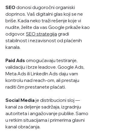
SEO
 donosi dugoročni organiski 
doprinos. Vaš digitalni glas koji se ne 
briše. Kada neko traži rešenje koje vi 
nudite, želite da vas Google prikaže kao 
odgovor. 
SEO strategija
 gradi 
stabilnost i nezavisnost od plaćenih 
kanala.
Paid Ads
 omogućavaju testiranje, 
validaciju i brze leadove. Google Ads, 
Meta Ads ili LinkedIn Ads daju vam 
kontrolu nad reach-om, ali prestaju 
raditi čim prestanete plaćati.
Social Media
 je distribucioni sloj — 
kanal za deljenje sadržaja, izgradnju 
autoriteta i angažovanje publike. Samo 
u retkim situacijama i primerima glavni 
kanal obraćanja.