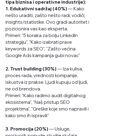
tipa biznisa i operativne industrije):
1. Edukativni sadržaj (40%)
 — Kako 
nešto uraditi, zašto nešto radi, vodiči, 
insights/statistike. Ovo gradi autoritet i 
pozicionira vas kao eksperta.
Primeri: "5 koraka za bolju LinkedIn 
strategiju", "Kako izabrati prave 
keywords za SEO", "Zašto većina 
Google Ads kampanja gubi novac"
2. Trust building (30%)
 — Iza kulisa, 
proces rada, vrednosti kompanije, 
iskustva iz prakse. Ljudi kupuju od ljudi, 
ne od brendova.
Primeri: "Kako radimo audit digitalnog 
ekosistema", "Naš pristup SEO 
projektima", "Greške koje smo napravili i 
kako smo ih ispravili"
3. Promocija (20%)
 — Usluge, 
proizvodi, ponude, studije slučaja, 