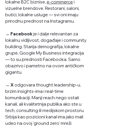
lokalne B2C biznise, 
e-commerce
 i 
vizuelne brendove. Restorani, saloni, 
butici, lokalne usluge — svi oni imaju 
prirodnu prednost na Instagramu.
→ Facebook
 je i dalje relevantan za 
lokalnu vidljivost, događaje i community 
building. Starija demografija, lokalne 
grupe, Google My Business integracija 
— to su prednosti Facebooka. Samo 
obazrivo i pametno na ovom antičkom 
gigantu.
→ X 
odgovara thought leadership-u, 
brzim insights-ima i real-time 
komunikaciji. Manji reach nego ostali 
kanali, ali kvalitetnija publika ako ste u 
tech, consulting ili medijskom prostoru. 
Srbija kao pozicioni kanal ima jako mali 
udeo na ovoj 'ground zero' mreži.