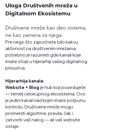
Uloga Društvenih mreža u 
Digitalnom Ekosistemu
Društvene mreže kao deo sistema, 
ne kao zamena za njega
Pre nego što započnete bilo kakvu 
aktivnost na društvenim mrežama, 
potrebno je razumeti gde kanali koje 
imate stoje u hijerarhiji vašeg digitalnog 
prisustva.
Hijerarhija kanala:
Website + Blog
 je hub koji posedujete 
— temelj celokupnog ekosistema. Ovo 
je jedini kanal nad kojim imate potpunu 
kontrolu. Društvene mreže mogu 
promeniti algoritme, pravila, čak i 
zatvoriti vaš nalog — ali vaš website 
ostaje.