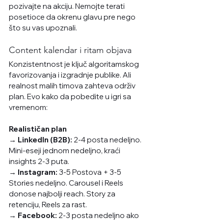
pozivajte na akciju. Nemojte terati 
posetioce da okrenu glavu pre nego 
što su vas upoznali.
Content kalendar i ritam objava
Konzistentnost je ključ algoritamskog 
favorizovanja i izgradnje publike. Ali 
realnost malih timova zahteva održiv 
plan. Evo kako da pobedite u igri sa 
vremenom:
Realističan plan
→ LinkedIn (B2B):
 2-4 posta nedeljno. 
Mini-eseji jednom nedeljno, kraći 
insights 2-3 puta.
→ Instagram:
 3-5 Postova + 3-5 
Stories nedeljno. Carousel i Reels 
donose najbolji reach. Story za 
retenciju, Reels za rast.
→ Facebook:
 2-3 posta nedeljno ako 