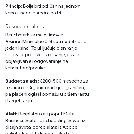
Princip:
 Bolje biti odličan na jednom 
kanalu nego osrednji na tri.
Resursi i realnost
Benchmark za male timove:
Vreme:
 Minimalno 5-8 sati nedeljno za 
jedan kanal. To uključuje planiranje 
sadržaja, produkciju (pisanje, dizajn), 
objavljivanje i odgovaranje na 
komentare/poruke.
Budget za ads:
 €200-500 mesečno za 
testiranje. Organic reach je ograničen, 
pa plaćeni oglasi pomažu u bržem rastu 
i targetiranju.
Alati:
 Besplatni alati poput Meta 
Business Suite za scheduling. Savet iz 
dizajn sveta, pored alata iz Adobe 
paketa, koristite 
Figma
 ili ako baš 