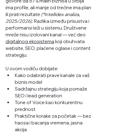
govore da 67% malih biznisa u Srbija 
ima profile, ali manje od trećine ima plan 
ili prati rezultate 
(*Intellidex analiza, 
2025/2026)
. Razlika između prisustva i 
performansi leži u sistemu. Društvene 
mreže nisu izolovani kanal — već deo 
digitalnog ekosistema
 koji obuhvata 
website, SEO, plaćene oglase i content 
strategiju.
U ovom vodiču dobijate:
Kako odabrati prave kanale za vaš 
biznis model
Sadržajnu strategiju koja pomaže 
SEO i lead generation
Tone of Voice kao konkurentnu 
prednost
Praktične korake za početak — bez 
haosa i bacanja vremena, jasna 
akcija