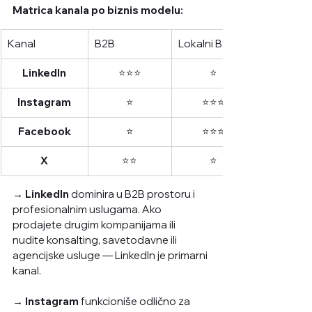
Matrica kanala po biznis modelu:
Kanal
B2B
Lokalni B2C
LinkedIn
⭐⭐⭐
⭐
Instagram
⭐
⭐⭐⭐
Facebook
⭐
⭐⭐⭐
X
⭐⭐
⭐
→ LinkedIn
 dominira u B2B prostoru i 
profesionalnim uslugama. Ako 
prodajete drugim kompanijama ili 
nudite konsalting, savetodavne ili 
agencijske usluge — LinkedIn je primarni 
kanal.
→ Instagram
 funkcioniše odlično za 