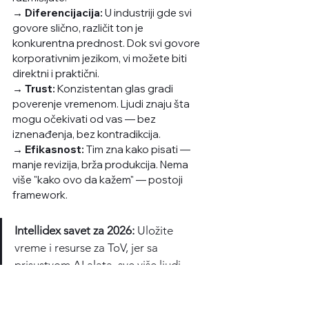
→ Diferencijacija:
 U industriji gde svi 
govore slično, različit ton je 
konkurentna prednost. Dok svi govore 
korporativnim jezikom, vi možete biti 
direktni i praktični.
→ Trust:
 Konzistentan glas gradi 
poverenje vremenom. Ljudi znaju šta 
mogu očekivati od vas — bez 
iznenađenja, bez kontradikcija.
→ Efikasnost:
 Tim zna kako pisati — 
manje revizija, brža produkcija. Nema 
više "kako ovo da kažem" — postoji 
framework.
Intellidex savet za 2026:
 Uložite 
vreme i resurse za ToV, jer sa 
prisustvom AI alata, sve više ljudi 
počinje da zvuči isto. Nemojte se 
izgubiti u opštem sivilu.