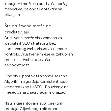
kupuje. Ali može da prati vaš sadržaj 
mesecima, pa onda kontaktira sa 
pitanjem.
Šta društvene mreže ne 
predstavljaju
Društvene mreže nisu zamena za 
website ili SEO strategiju. Bez 
sopstvenog web prisustva, nemate 
kontrolu. Društvene mreže su zakupljeni 
prostor — website je vaša 
nepokretnost.
One nisu "postavi i zaboravi" rešenje. 
Algoritmi nagrađuju konzistentnost i 
vrednost (kao i u SEO). Pauziranje na 
mesec dana znači vraćanje unazad. 
Nisu ni garantovani izvor direktnih 
prodaja. Ciljevi mogu biti brand 