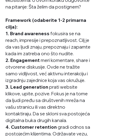
ekosistema. U ovom koraku odgovorite 
na pitanje: Šta želim da postignem?
Framework (odaberite 1-2 primarna 
cilja):
1. Brand awareness
 fokusira se na 
reach, impresije i prepoznatljivost. Cilj je 
da vas ljudi znaju, prepoznaju i zapamte 
kada im zatreba ono što nudite.
2. Engagement
 meri komentare, share i 
otvorene diskusije. Ovde ne tražite 
samo vidljivost, već aktivnu interakciju i 
izgradnju zajednice koja vas okružuje.
3. Lead generation
 prati website 
klikove, upite, pozive. Fokus je na tome 
da ljudi pređu sa društvenih mreža na 
vašu stranicu ili vas direktno 
kontaktiraju. Da se skloni sva postojeća 
digitalna buka drugih kanala. 
4. Customer retention
 gradi odnos sa 
postojećim klijentima. Održavate vezu, 