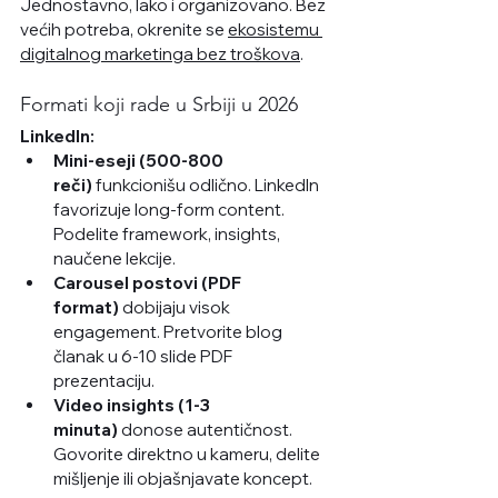
Jednostavno, lako i organizovano. Bez 
većih potreba, okrenite se 
ekosistemu 
digitalnog marketinga bez troškova
.
Formati koji rade u Srbiji u 2026
LinkedIn:
Mini-eseji (500-800 
reči)
 funkcionišu odlično. LinkedIn 
favorizuje long-form content. 
Podelite framework, insights, 
naučene lekcije.
Carousel postovi (PDF 
format)
 dobijaju visok 
engagement. Pretvorite blog 
članak u 6-10 slide PDF 
prezentaciju.
Video insights (1-3 
minuta)
 donose autentičnost. 
Govorite direktno u kameru, delite 
mišljenje ili objašnjavate koncept.