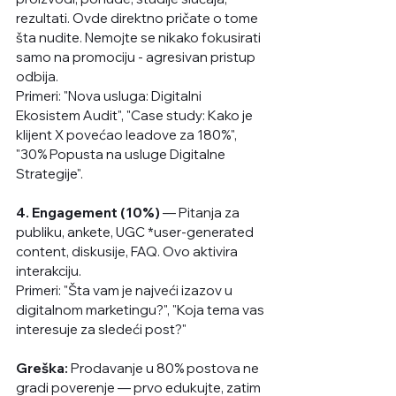
rezultati. Ovde direktno pričate o tome 
šta nudite. Nemojte se nikako fokusirati 
samo na promociju - agresivan pristup 
odbija. 
Primeri: "Nova usluga: Digitalni 
Ekosistem Audit", "Case study: Kako je 
klijent X povećao leadove za 180%", 
"30% Popusta na usluge Digitalne 
Strategije".
4. Engagement (10%)
 — Pitanja za 
publiku, ankete, UGC *user-generated 
content, diskusije, FAQ. Ovo aktivira 
interakciju.
Primeri: "Šta vam je najveći izazov u 
digitalnom marketingu?", "Koja tema vas 
interesuje za sledeći post?"
Greška:
 Prodavanje u 80% postova ne 
gradi poverenje — prvo edukujte, zatim 