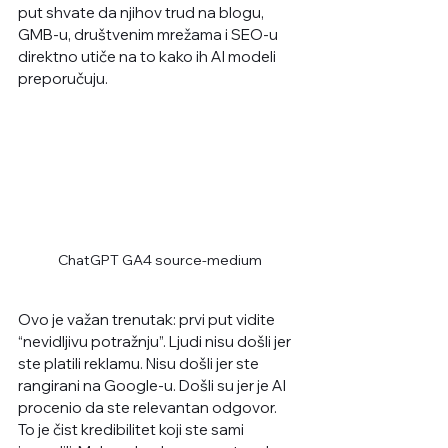
put shvate da njihov trud na blogu, 
GMB-u, 
društvenim mrežama
 i SEO-u 
direktno utiče na to kako ih AI modeli 
preporučuju. 
ChatGPT GA4 source-medium
Ovo je važan trenutak: prvi put vidite 
“nevidljivu potražnju”. Ljudi nisu došli jer 
ste platili reklamu. Nisu došli jer ste 
rangirani na Google-u. Došli su jer je AI 
procenio da ste relevantan odgovor.
To je čist kredibilitet koji ste sami 