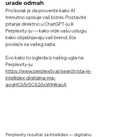
urade odmah
Prvi korak je da proverite kako AI 
trenutno opisuje vaš biznis. Postavite 
pitanje direktno u ChatGPT-ju ili 
Perplexity-ju — kako vide vašu uslugu, 
kako objašnjavaju vaš brend, šta 
povlače sa vašeg sajta. 
Evo kako to izgleda iz našeg ugla na 
Perplexity-ju: 
https://www.perplexity.ai/search/sta-je-
intellidex-digitalna-ma-
aogHCb5rSC626xWjHjkacA
Perplexity rezultat za Intellidex — digitalnu 