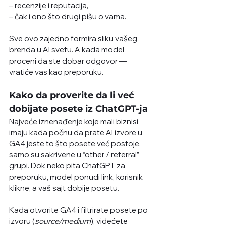
– recenzije i reputacija,
– čak i ono što drugi pišu o vama.
Sve ovo zajedno formira sliku vašeg 
brenda u AI svetu. A kada model 
proceni da ste dobar odgovor — 
vratiće vas kao preporuku. 
Kako da proverite da li već 
dobijate posete iz ChatGPT-ja
Najveće iznenađenje koje mali biznisi 
imaju kada počnu da prate AI izvore u 
GA4 jeste to što posete već postoje, 
samo su sakrivene u “other / referral” 
grupi. Dok neko pita ChatGPT za 
preporuku, model ponudi link, korisnik 
klikne, a vaš sajt dobije posetu. 
Kada otvorite GA4 i filtrirate posete po 
izvoru (
source/medium
), videćete 