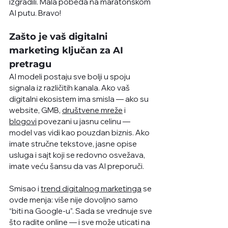
izgradili. Mala pobeda na maratonskom 
AI putu. Bravo!
Zašto je vaš digitalni 
marketing ključan za AI 
pretragu
AI modeli postaju sve bolji u spoju 
signala iz različitih kanala. Ako vaš 
digitalni ekosistem ima smisla — ako su 
website, GMB, 
društvene mreže
 i 
blogovi
 povezani u jasnu celinu — 
model vas vidi kao pouzdan biznis. Ako 
imate stručne tekstove, jasne opise 
usluga i sajt koji se redovno osvežava, 
imate veću šansu da vas AI preporuči.
Smisao i 
trend digitalnog marketinga
 se 
ovde menja: više nije dovoljno samo 
“biti na Google-u”. Sada se vrednuje sve 
što radite online — i sve može uticati na 