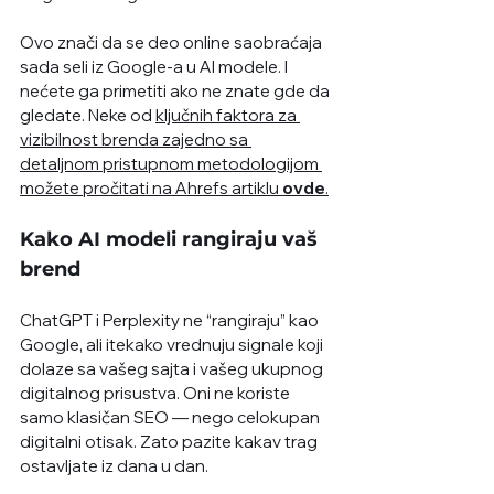
Ovo znači da se deo online saobraćaja 
sada seli iz Google-a u AI modele. I 
nećete ga primetiti ako ne znate gde da 
gledate. Neke od 
ključnih faktora za 
vizibilnost brenda zajedno sa 
detaljnom pristupnom metodologijom 
možete pročitati na Ahrefs artiklu 
ovde
.
Kako AI modeli rangiraju vaš 
brend
ChatGPT i Perplexity ne “rangiraju” kao 
Google, ali itekako vrednuju signale koji 
dolaze sa vašeg sajta i vašeg ukupnog 
digitalnog prisustva. Oni ne koriste 
samo klasičan SEO — nego celokupan 
digitalni otisak. Zato pazite kakav trag 
ostavljate iz dana u dan.