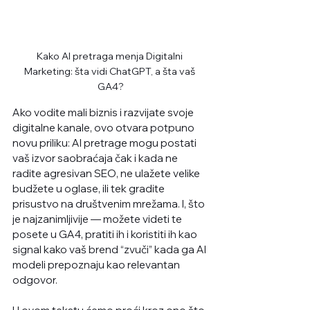
Kako AI pretraga menja Digitalni 
Marketing: šta vidi ChatGPT, a šta vaš 
GA4?
Ako vodite mali biznis i razvijate svoje 
digitalne kanale, ovo otvara potpuno 
novu priliku: AI pretrage mogu postati 
vaš izvor saobraćaja čak i kada ne 
radite agresivan SEO, ne ulažete velike 
budžete u oglase, ili tek gradite 
prisustvo na društvenim mrežama. I, što 
je najzanimljivije — možete videti te 
posete u GA4, pratiti ih i koristiti ih kao 
signal kako vaš brend “zvuči” kada ga AI 
modeli prepoznaju kao relevantan 
odgovor.