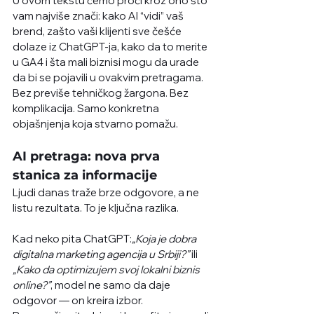
U ovom tekstu ćemo proći kroz ono što 
vam najviše znači: kako AI “vidi” vaš 
brend, zašto vaši klijenti sve češće 
dolaze iz ChatGPT-ja, kako da to merite 
u GA4 i šta mali biznisi mogu da urade 
da bi se pojavili u ovakvim pretragama. 
Bez previše tehničkog žargona. Bez 
komplikacija. Samo konkretna 
objašnjenja koja stvarno pomažu.
AI pretraga: nova prva 
stanica za informacije
Ljudi danas traže brze odgovore, a ne 
listu rezultata. To je ključna razlika.
Kad neko pita ChatGPT:
„Koja je dobra 
digitalna marketing agencija u Srbiji?” 
ili 
„Kako da optimizujem svoj lokalni biznis 
online?”
, model ne samo da daje 
odgovor — on kreira izbor. 