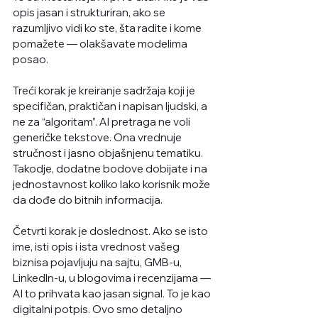
opis jasan i strukturiran, ako se 
razumljivo vidi ko ste, šta radite i kome 
pomažete — olakšavate modelima 
posao.
Treći korak je kreiranje sadržaja koji je 
specifičan, praktičan i napisan ljudski, a 
ne za “algoritam”. AI pretraga ne voli 
generičke tekstove. Ona vrednuje 
stručnost i jasno objašnjenu tematiku. 
Takodje, dodatne bodove dobijate i na 
jednostavnost koliko lako korisnik može 
da dođe do bitnih informacija.
Četvrti korak je doslednost. Ako se isto 
ime, isti opis i ista vrednost vašeg 
biznisa pojavljuju na sajtu, GMB-u, 
LinkedIn-u, u blogovima i recenzijama — 
AI to prihvata kao jasan signal. To je kao 
digitalni potpis. Ovo smo detaljno 