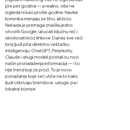
pre pet godina — a realno, više ne 
izgleda ni kao prošle godine. Navike 
korisnika menjaju se tiho, ali brzo. 
Nekada je pretraga značila jedno: 
otvoriti Google, ukucati ključnu reč i 
skrolovati kroz linkove. Danas sve veći 
broj ljudi pita direktno veštačku 
inteligenciju. ChatGPT, Perplexity, 
Claude i drugi modeli postali su novi 
način pronalaženja informacija — i to 
nije trend koji će proći. To je novo 
ponašanje koje već utiče na to kako 
ljudi otkrivaju brendove, usluge, pa i 
lokalne biznise.