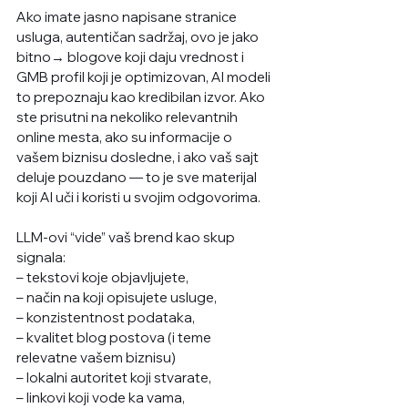
Ako imate jasno napisane stranice 
usluga, autentičan sadržaj, ovo je jako 
bitno→ blogove koji daju vrednost i 
GMB profil koji je optimizovan, AI modeli 
to prepoznaju kao kredibilan izvor. Ako 
ste prisutni na nekoliko relevantnih 
online mesta, ako su informacije o 
vašem biznisu dosledne, i ako vaš sajt 
deluje pouzdano — to je sve materijal 
koji AI uči i koristi u svojim odgovorima. 
LLM-ovi “vide” vaš brend kao skup 
signala:
– tekstovi koje objavljujete,
– način na koji opisujete usluge,
– konzistentnost podataka,
– kvalitet blog postova (i teme 
relevatne vašem biznisu)
– lokalni autoritet koji stvarate,
– linkovi koji vode ka vama,