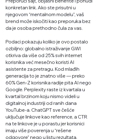
Preporuči sajt, objasni benefite i ponudi 
konkretan link. Ako ste prisutni u 
njegovom “mentalnom modelu”, vaš 
brend može iskočiti kao preporuka bez 
da je osoba prethodno čula za vas. 
Podaci pokazuju koliko je ovo postalo 
ozbiljno: globalno 
istraživanje GWI
otkriva da više od 25% svih internet 
korisnika već mesečno koristi AI 
asistente za pretragu. Kod mlađih 
generacija to je znatno više — preko 
60% Gen-Z korisnika radije pita AI nego 
Google. Perplexity raste iz kvartala u 
kvartal brzinom koju nismo videli u 
digitalnoj industriji od ranih dana 
YouTube-a. ChatGPT sve češće 
uključuje linkove kao reference, a CTR 
na te linkove je u porastu jer korisnici 
imaju više poverenja u “rešene 
odgovore” nego u listu rezultata.