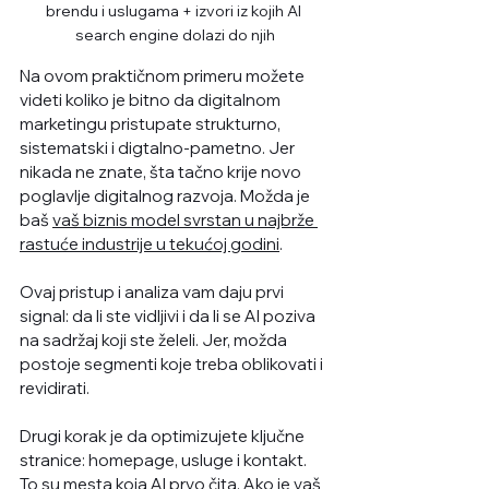
brendu i uslugama + izvori iz kojih AI 
search engine dolazi do njih
Na ovom praktičnom primeru možete 
videti koliko je bitno da digitalnom 
marketingu pristupate strukturno, 
sistematski i digtalno-pametno. Jer 
nikada ne znate, šta tačno krije novo 
poglavlje digitalnog razvoja. Možda je 
baš 
vaš biznis model svrstan u najbrže 
rastuće industrije u tekućoj godini
. 
Ovaj pristup i analiza vam daju prvi 
signal: da li ste vidljivi i da li se AI poziva 
na sadržaj koji ste želeli. Jer, možda 
postoje segmenti koje treba oblikovati i 
revidirati. 
Drugi korak je da optimizujete ključne 
stranice: homepage, usluge i kontakt. 
To su mesta koja AI prvo čita. Ako je vaš 