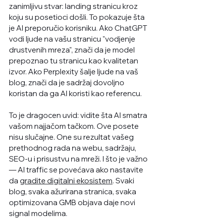
zanimljivu stvar: landing stranicu kroz 
koju su posetioci došli. To pokazuje šta 
je AI preporučio korisniku. Ako ChatGPT 
vodi ljude na vašu stranicu "vodjenje 
drustvenih mreza", znači da je model 
prepoznao tu stranicu kao kvalitetan 
izvor. Ako Perplexity šalje ljude na vaš 
blog, znači da je sadržaj dovoljno 
koristan da ga AI koristi kao referencu.
To je dragocen uvid: vidite šta AI smatra 
vašom najjačom tačkom. Ove posete 
nisu slučajne. One su rezultat vašeg 
prethodnog rada na webu, sadržaju, 
SEO
-u i prisustvu na mreži. I što je važno 
— AI traffic se povećava ako nastavite 
da 
gradite digitalni ekosistem
. Svaki 
blog, svaka ažurirana stranica, svaka 
optimizovana GMB objava daje novi 
signal modelima.