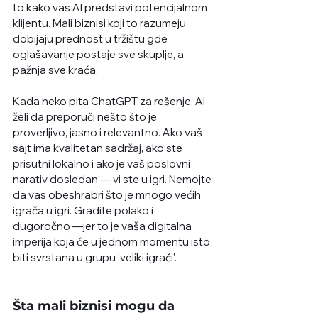
to kako vas AI predstavi potencijalnom 
klijentu. Mali biznisi koji to razumeju 
dobijaju prednost u tržištu gde 
oglašavanje postaje sve skuplje, a 
pažnja sve kraća.
Kada neko pita ChatGPT za rešenje, AI 
želi da preporuči nešto što je 
proverljivo, jasno i relevantno. Ako vaš 
sajt ima kvalitetan sadržaj, ako ste 
prisutni lokalno i ako je vaš poslovni 
narativ dosledan — vi ste u igri. Nemojte 
da vas obeshrabri što je mnogo većih 
igrača u igri. Gradite polako i 
dugoročno —jer to je vaša digitalna 
imperija koja će u jednom momentu isto 
biti svrstana u grupu 'veliki igrači'.
Šta mali biznisi mogu da 