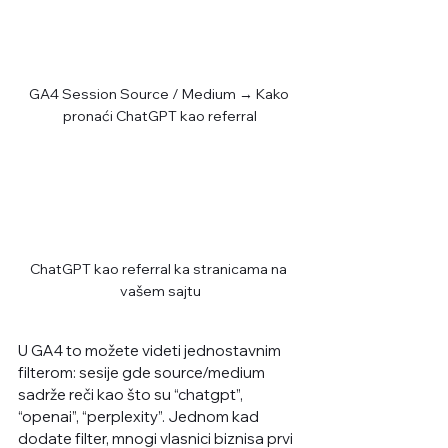
GA4 Session Source / Medium → Kako 
pronaći ChatGPT kao referral
ChatGPT kao referral ka stranicama na 
vašem sajtu
U GA4 to možete videti jednostavnim 
filterom: sesije gde source/medium 
sadrže reči kao što su “chatgpt”, 
“openai”, “perplexity”. Jednom kad 
dodate filter, mnogi vlasnici biznisa prvi 