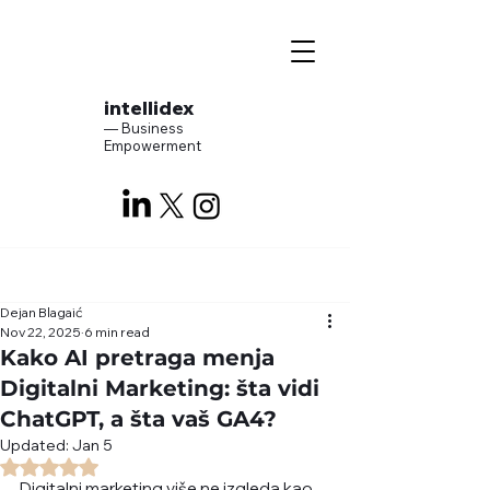
intellidex
— Business
Empowerment
Dejan Blagaić
Nov 22, 2025
6 min read
Kako AI pretraga menja
Digitalni Marketing: šta vidi
ChatGPT, a šta vaš GA4?
Updated:
Jan 5
Rated NaN out of 5 stars.
Digitalni marketing više ne izgleda kao 